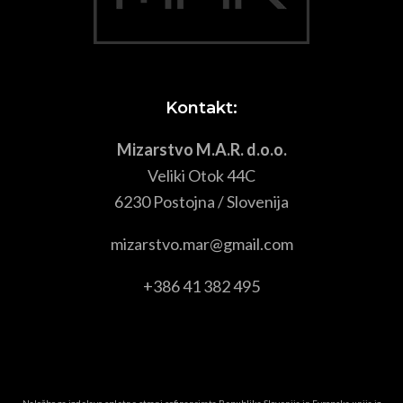
Kontakt:
Mizarstvo M.A.R. d.o.o.
Veliki Otok 44C
6230 Postojna / Slovenija
mizarstvo.mar@gmail.com
+386 41 382 495
Naložbo za izdelavo spletne strani sofinancirata Republika Slovenija in Evropska unija iz